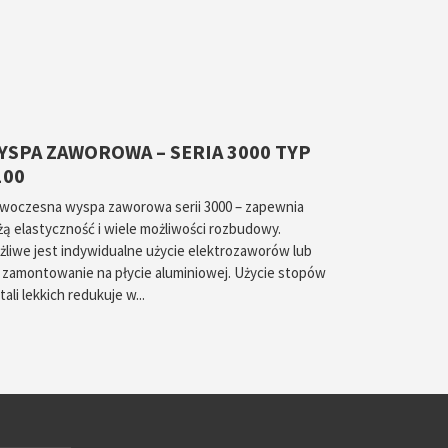
YSPA ZAWOROWA – SERIA 3000 TYP
100
woczesna wyspa zaworowa serii 3000 – zapewnia
żą elastyczność i wiele możliwości rozbudowy.
żliwe jest indywidualne użycie elektrozaworów lub
h zamontowanie na płycie aluminiowej. Użycie stopów
ali lekkich redukuje w...