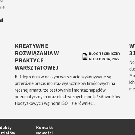
lu
się
mi
KREATYWNE
W
ROZWIĄZANIA W
3
BLOG TECHNICZNY
PRAKTYCE
6 LISTOPADA, 2025
No
WARSZTATOWEJ
du
Mo
Każdego dnia w naszym warsztacie wykonywane są
ic
przeróżne prace: montaż wyłączników krańcowych na
met
ręcznej armaturze testowanie i montaż napędów
pneumatycznych oraz elektrycznych montaż siłowników
tłoczyskowych wg norm ISO ...ale również...
dukty
Kontakt
Działów
Nowości