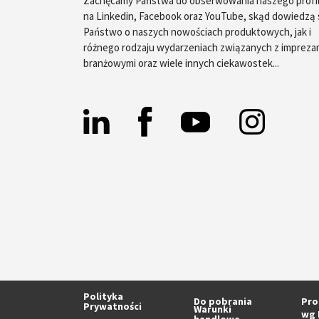
Zachęcamy Państwa do obserwowania naszego profi
na Linkedin, Facebook oraz YouTube, skąd dowiedzą 
Państwo o naszych nowościach produktowych, jak i
różnego rodzaju wydarzeniach związanych z impreza
branżowymi oraz wiele innych ciekawostek...
Facebook
Linkedin
Instagram
Yt
Polityka
Do pobrania
Pro
Prywatności
Warunki
wg 