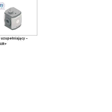
 uzupełniający –
AIR+