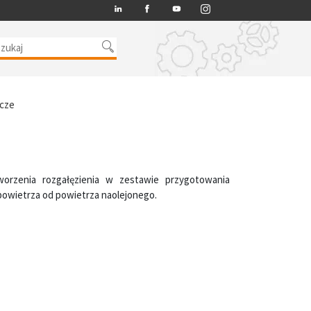
LINKEDIN
FACEBOOK
YT
INSTAGRAM
acze
orzenia rozgałęzienia w zestawie przygotowania
powietrza od powietrza naolejonego.