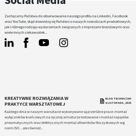
Zachęcamy Państwa do obserwowania naszego profilu na Linkedin, Facebook
oraz YouTube, skąd dowiedzą się Państwo o naszych nowościach produktowych,
jak i różnego rodzaju wydarzeniach związanych z imprezami branżowymi oraz
wiele innych ciekawostek...
Facebook
Linkedin
Instagram
Yt
KREATYWNE ROZWIĄZANIA W
BLOG TECHNICZNY
PRAKTYCE WARSZTATOWEJ
6 LISTOPADA, 2025
Każdego dnia w naszym warsztacie wykonywane są przeróżne prace: montaż
wyłączników krańcowych na ręcznej armaturze testowanie i montaż napędów
pneumatycznych oraz elektrycznych montaż siłowników tłoczyskowych wg
norm ISO ...ale również...