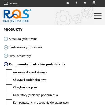
LINKEDIN
FACEBOOK
YT
INSTAGRAM
KONTAKT
PRODUKTY
Armatura gwintowana
Elektrozawory procesowe
Filtry i separatory
Komponenty do układów podciśnienia
Akcesoria do podciśnienia
Chwytaki podciśnieniowe
Chwytaki specjalne
Generatory (eżektory) podciśnienia
Kompensatory i mocowania do przyssawek