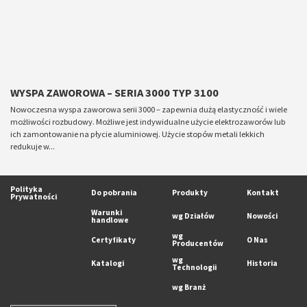
WYSPA ZAWOROWA – SERIA 3000 TYP 3100
Nowoczesna wyspa zaworowa serii 3000 – zapewnia dużą elastyczność i wiele
możliwości rozbudowy. Możliwe jest indywidualne użycie elektrozaworów lub
ich zamontowanie na płycie aluminiowej. Użycie stopów metali lekkich
redukuje w...
Polityka
Do pobrania
Produkty
Kontakt
Prywatności
Warunki
wg Działów
Nowości
handlowe
wg
Certyfikaty
O Nas
Producentów
wg
Katalogi
Historia
Technologii
wg Branż