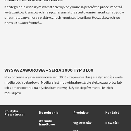
Każdego dnia w naszym warsztacie wykonywane są przeróżne prace: montaż
wyłączników krańcowych na ręcznej armaturze testowanie i montaż napędów
pneumatycznych oraz elektrycznych montaż siłowników tłoczyskowych wg
norm ISO ...ale również...
WYSPA ZAWOROWA – SERIA 3000 TYP 3100
Nowoczesna wyspa zaworowa serii 3000 – zapewnia dużą elastyczność i wiele
możliwości rozbudowy. Możliwe jest indywidualne użycie elektrozaworów lub
ich zamontowanie na płycie aluminiowej. Użycie stopów metali lekkich
redukuje w...
Polityka
Do pobrania
Produkty
Kontakt
Prywatności
Warunki
wg Działów
Nowości
handlowe