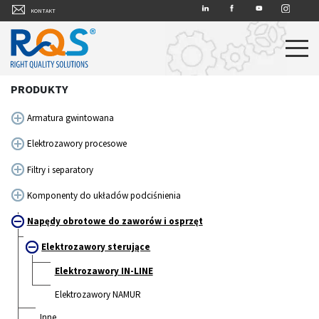
LINKEDIN
FACEBOOK
YT
INSTAGRAM
KONTAKT
PRODUKTY
Armatura gwintowana
Elektrozawory procesowe
Filtry i separatory
Komponenty do układów podciśnienia
Napędy obrotowe do zaworów i osprzęt
Elektrozawory sterujące
Elektrozawory IN-LINE
Elektrozawory NAMUR
Inne