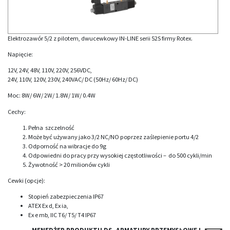
Elektrozawór 5/2 z pilotem, dwucewkowy IN-LINE serii 52S firmy Rotex.
Napięcie:
12V, 24V, 48V, 110V, 220V, 256VDC,
24V, 110V, 120V, 230V, 240VAC/ DC (50Hz/ 60Hz/ DC)
Moc: 8W/ 6W/ 2W/ 1.8W/ 1W/ 0.4W
Cechy:
Pełna szczelność
Może być używany jako 3/2 NC/NO poprzez zaślepienie portu 4/2
Odporność na wibracje do 9g
Odpowiedni do pracy przy wysokiej częstotliwości – do 500 cykli/min
Żywotność > 20 milionów cykli
Cewki (opcje):
Stopień zabezpieczenia IP67
ATEX Ex d, Ex ia,
Ex e mb, IIC T6/ T5/ T4 IP67