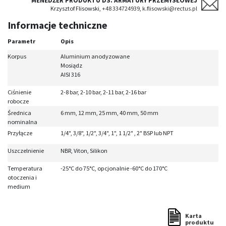
MENEDŻER PRODUKTU DS. ARMATURY PRZEMYSŁOWEJ
Krzysztof Flisowski,
+48 334724939
,
k.flisowski@rectus.pl
Informacje techniczne
Parametr
Opis
Korpus
Aluminium anodyzowane
Mosiądz
AISI 316
Ciśnienie
2-8 bar, 2-10 bar, 2-11 bar, 2-16 bar
robocze
Średnica
6 mm, 12 mm, 25 mm, 40 mm, 50 mm
nominalna
Przyłącze
1/4", 3/8", 1/2", 3/4", 1", 1 1/2" , 2" BSP lub NPT
Uszczelnienie
NBR, Viton, Silikon
Temperatura
-25°C do 75°C, opcjonalnie -60°C do 170°C
otoczenia i
medium
Karta
produktu