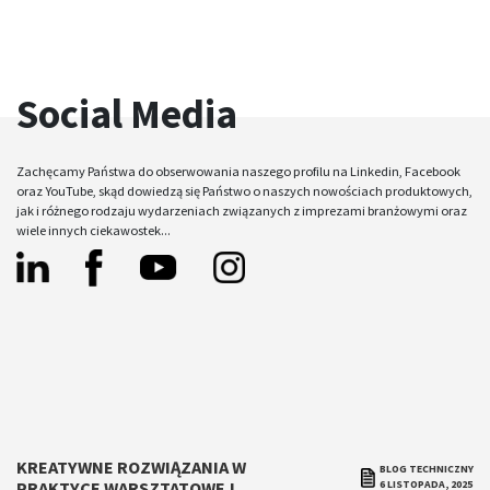
Social Media
Zachęcamy Państwa do obserwowania naszego profilu na Linkedin, Facebook
oraz YouTube, skąd dowiedzą się Państwo o naszych nowościach produktowych,
jak i różnego rodzaju wydarzeniach związanych z imprezami branżowymi oraz
wiele innych ciekawostek...
Facebook
Linkedin
Instagram
Yt
KREATYWNE ROZWIĄZANIA W
BLOG TECHNICZNY
PRAKTYCE WARSZTATOWEJ
6 LISTOPADA, 2025