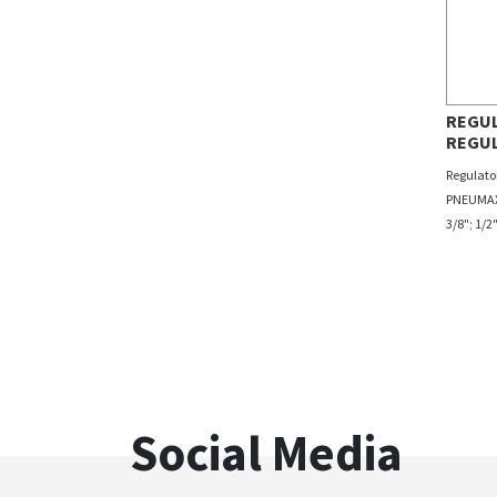
REGUL
REGUL
Regulator
PNEUMAX 
3/8"; 1/2";
Social Media