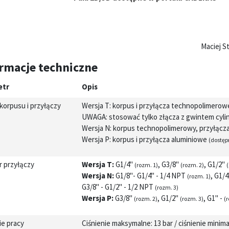
Maciej S
rmacje techniczne
etr
Opis
korpusu i przyłączy
Wersja T: korpus i przyłącza technopolimero
UWAGA: stosować tylko złącza z gwintem cyli
Wersja N: korpus technopolimerowy, przyłącz
Wersja P: korpus i przyłącza aluminiowe
(dostęp
r przyłączy
Wersja T:
G1/4"
, G3/8"
, G1/2"
(rozm. 1)
(rozm. 2)
Wersja N:
G1/8"- G1/4" - 1/4 NPT
, G1/
(rozm. 1)
G3/8" - G1/2" - 1/2 NPT
(rozm. 3)
Wersja P:
G3/8"
, G1/2"
, G1" -
(rozm. 2)
(rozm. 3)
(
ie pracy
Ciśnienie maksymalne: 13 bar / ciśnienie minima