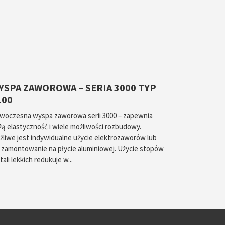
YSPA ZAWOROWA – SERIA 3000 TYP
100
woczesna wyspa zaworowa serii 3000 – zapewnia
żą elastyczność i wiele możliwości rozbudowy.
żliwe jest indywidualne użycie elektrozaworów lub
h zamontowanie na płycie aluminiowej. Użycie stopów
ali lekkich redukuje w...