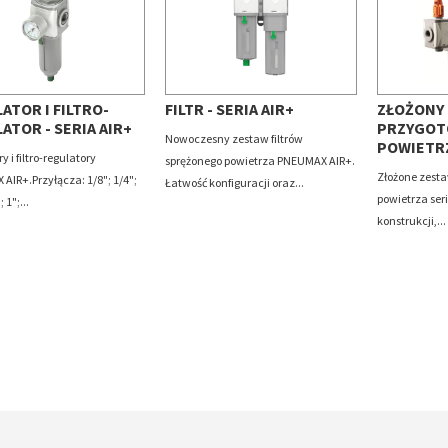
ATOR I FILTRO-
FILTR - SERIA AIR+
ZŁOŻONY
ATOR - SERIA AIR+
PRZYGOT
Nowoczesny zestaw filtrów
POWIETRZ
y i filtro-regulatory
sprężonego powietrza PNEUMAX AIR+.
Złożone zest
AIR+.Przyłącza: 1/8"; 1/4";
Łatwość konfiguracji oraz...
powietrza ser
 1";...
konstrukcji,...