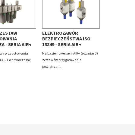
 ZESTAW
ELEKTROZAWÓR
OWANIA
BEZPIECZEŃSTWA ISO
A - SERIA AIR+
13849 - SERIA AIR+
awy przygotowania
Na bazie nowej serii AIR+ (rozmiar 3)
ii AIR+ o nowoczesnej
zestawów przygotowania
powietrza,...