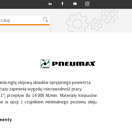
LINKEDIN
FACEBOOK
YT
INSTAGRAM
ia mgłą olejową układów sprężonego powietrza.
tażu zapewnia wygodę i niezawodność pracy.
″; 1″; przepływ do 14 000 Nl/min. Materiały korpusów:
ne w opcji z czujnikiem minimalnego poziomu oleju.
menty
.