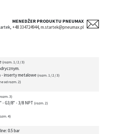
MENEDŻER PRODUKTU PNEUMAX
tartek,
+48 334724944
,
m.startek@pneumax.pl
we
(rozm. 1 / 2 / 3)
ndrycznym.
a - inserty metalowe
(rozm. 1 / 2 / 3)
ne od rozm. 2)
(rozm. 3)
4" - G3/8" - 3/8 NPT
(rozm. 2)
rozm. 4)
lne: 0.5 bar