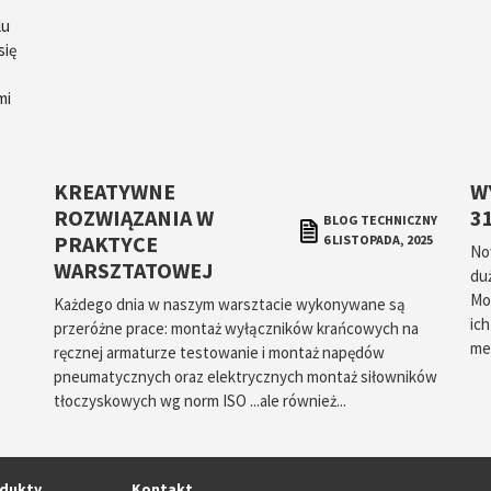
lu
się
mi
KREATYWNE
W
ROZWIĄZANIA W
3
BLOG TECHNICZNY
PRAKTYCE
6 LISTOPADA, 2025
No
WARSZTATOWEJ
du
Mo
Każdego dnia w naszym warsztacie wykonywane są
ic
przeróżne prace: montaż wyłączników krańcowych na
met
ręcznej armaturze testowanie i montaż napędów
pneumatycznych oraz elektrycznych montaż siłowników
tłoczyskowych wg norm ISO ...ale również...
dukty
Kontakt